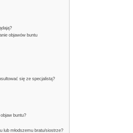
ądają?
anie objawów buntu
sultować się ze specjalistą?
u
o objaw buntu?
u lub młodszemu bratu/siostrze?