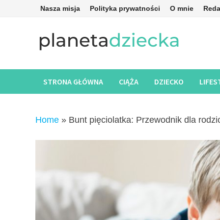
Skip
Nasza misja
Polityka prywatności
O mnie
Reda
to
content
STRONA GŁÓWNA
CIĄŻA
DZIECKO
LIFES
Home
»
Bunt pięciolatka: Przewodnik dla rodz