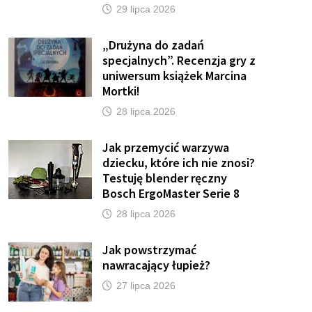
29 lipca 2026
„Drużyna do zadań
specjalnych”. Recenzja gry z
uniwersum książek Marcina
Mortki!
28 lipca 2026
Jak przemycić warzywa
dziecku, które ich nie znosi?
Testuję blender ręczny
Bosch ErgoMaster Serie 8
28 lipca 2026
Jak powstrzymać
nawracający łupież?
27 lipca 2026