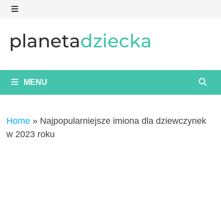
Skip
to
MENU
content
MENU
Home
»
Najpopularniejsze imiona dla dziewczynek
w 2023 roku