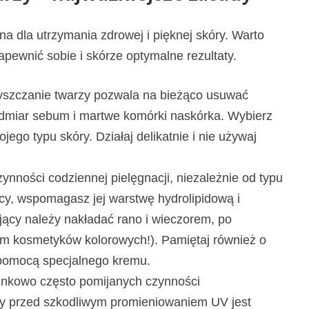
a dla utrzymania zdrowej i pięknej skóry. Warto
pewnić sobie i skórze optymalne rezultaty.
yszczanie twarzy pozwala na bieżąco usuwać
nadmiar sebum i martwe komórki naskórka. Wybierz
jego typu skóry. Działaj delikatnie i nie używaj
ynności codziennej pielęgnacji, niezależnie od typu
cy, wspomagasz jej warstwę hydrolipidową i
jący należy nakładać rano i wieczorem, po
em kosmetyków kolorowych!). Pamiętaj również o
a pomocą specjalnego kremu.
unkowo często pomijanych czynności
y przed szkodliwym promieniowaniem UV jest