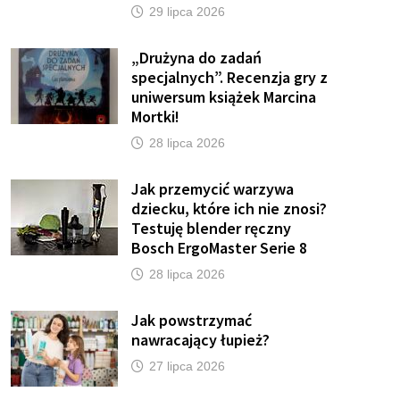
29 lipca 2026
„Drużyna do zadań
specjalnych”. Recenzja gry z
uniwersum książek Marcina
Mortki!
28 lipca 2026
Jak przemycić warzywa
dziecku, które ich nie znosi?
Testuję blender ręczny
Bosch ErgoMaster Serie 8
28 lipca 2026
Jak powstrzymać
nawracający łupież?
27 lipca 2026