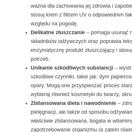
ważna dla zachowania jej zdrowia i zapob
stosuj krem z filtrem UV o odpowiednim fak
względu na pogodę.
Delikatne złuszczanie
– pomaga usunąć ma
składników odżywczych oraz poprawia tekst
enzymatyczny produkt złuszczający i stosuj
potrzeb.
Unikanie szkodliwych substancji
– wystr
szkodliwe czynniki, takie jak: dym papiero
opary. Mogą one przyspieszać proces starz
wybieraj również kosmetyki do twarzy, skrup
Zbilansowana dieta i nawodnienie
– zdro
pielęgnacji, ale także od sposobu odżywia
właściwie zbilansowana, bogata w witaminy
zapotrzebowanie organizmu (a zatem równie