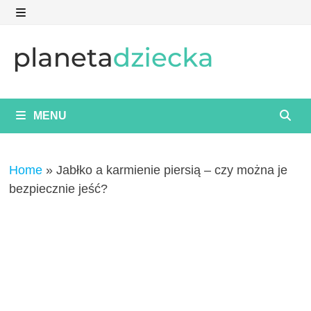
Skip
to
MENU
content
MENU
Home
»
Jabłko a karmienie piersią – czy można je
bezpiecznie jeść?