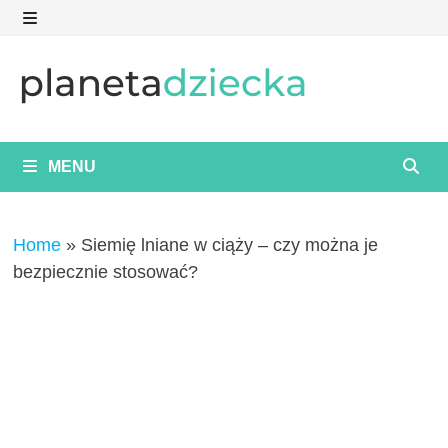
Skip
to
MENU
content
MENU
Home
»
Siemię lniane w ciąży – czy można je
bezpiecznie stosować?