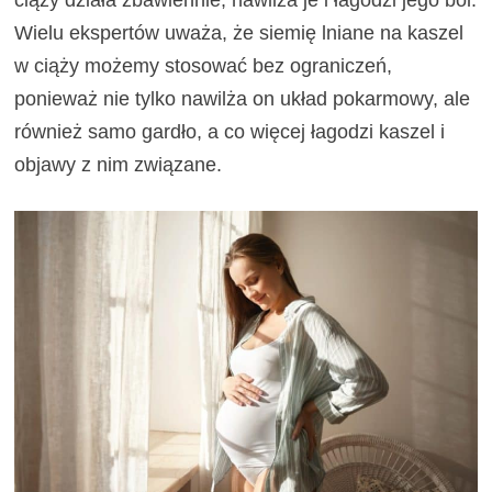
ciąży działa zbawiennie, nawilża je i łagodzi jego ból.
Wielu ekspertów uważa, że siemię lniane na kaszel
w ciąży możemy stosować bez ograniczeń,
ponieważ nie tylko nawilża on układ pokarmowy, ale
również samo gardło, a co więcej łagodzi kaszel i
objawy z nim związane.