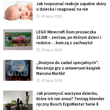
Jak rozpoznać reakcje zapalne skóry
u dziecka i reagować na nie
30 lipca 2026
LEGO Minecraft Dom prosiaczka
21268 – zestaw, po którym dzieci i
rodzice… kwiczą z zachwytu!
29 lipca 2026
„Drużyna do zadań specjalnych”.
Recenzja gry z uniwersum książek
Marcina Mortki!
28 lipca 2026
Jak przemycić warzywa dziecku,
które ich nie znosi? Testuję blender
ręczny Bosch ErgoMaster Serie 8