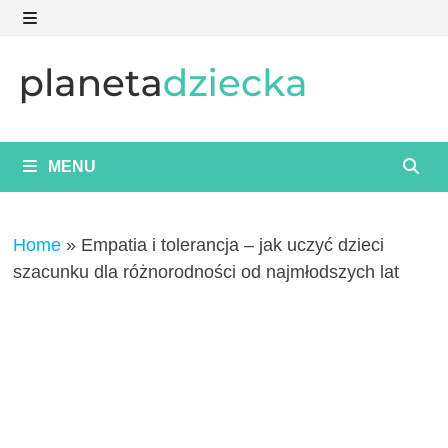
Skip
to
MENU
content
MENU
Home
»
Empatia i tolerancja – jak uczyć dzieci
szacunku dla różnorodności od najmłodszych lat