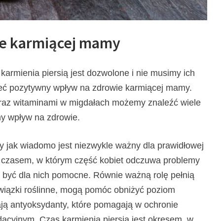
e karmiącej mamy
armienia piersią jest dozwolone i nie musimy ich
ieć pozytywny wpływ na zdrowie karmiącej mamy.
raz witaminami w migdałach możemy znaleźć wiele
y wpływ na zdrowie.
y jak wiadomo jest niezwykle ważny dla prawidłowej
ywa czasem, w którym część kobiet odczuwa problemy
 być dla nich pomocne. Równie ważną rolę pełnią
 związki roślinne, mogą pomóc obniżyć poziom
ają antyoksydanty, które pomagają w ochronie
cyjnym. Czas karmienia piersią jest okresem, w