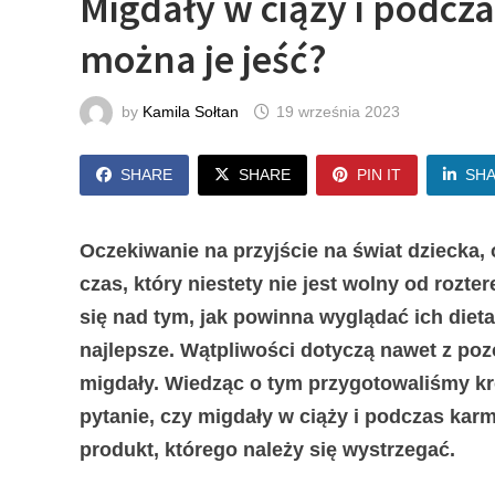
Migdały w ciąży i podcza
można je jeść?
by
Kamila Sołtan
19 września 2023
SHARE
SHARE
PIN IT
SH
Oczekiwanie na przyjście na świat dziecka,
czas, który niestety nie jest wolny od rozt
się nad tym, jak powinna wyglądać ich diet
najlepsze. Wątpliwości dotyczą nawet z poz
migdały. Wiedząc o tym przygotowaliśmy kró
pytanie, czy migdały w ciąży i podczas karmi
produkt, którego należy się wystrzegać.