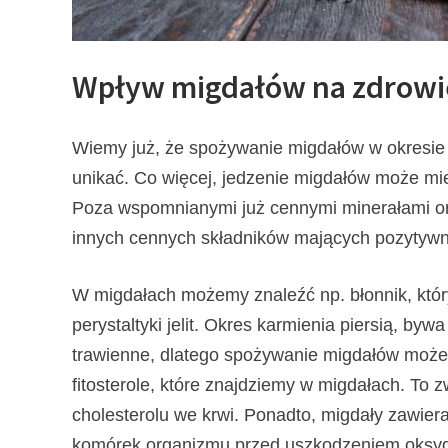
Wpływ migdałów na zdrowi
Wiemy już, że spożywanie migdałów w okresie k
unikać. Co więcej, jedzenie migdałów może m
Poza wspomnianymi już cennymi minerałami o
innych cennych składników mających pozytywn
W migdałach możemy znaleźć np. błonnik, któr
perystaltyki jelit. Okres karmienia piersią, b
trawienne, dlatego spożywanie migdałów może
fitosterole, które znajdziemy w migdałach. To
cholesterolu we krwi. Ponadto, migdały zawier
komórek organizmu przed uszkodzeniem oksyda