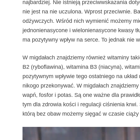
najbardziej. Nie istnieją przeciwwskazania dot
nie jest na nie uczulona. Wprost przeciwnie. B
odżywczych. Wśród nich wymienić możemy mię
jednonienasycone i wielonienasycone kwasy tł
ma pozytywny wpływ na serce. To jednak nie w
W migdałach znajdziemy również witaminy takie 
B2 (ryboflawina), witamina B3 (niacyna), witam
pozytywnym wpływie tego ostatniego na układ 
nikogo przekonywać. W migdałach znajdziemy t
wapń, fosfor i potas. Są one ważne dla prawid
tym dla zdrowia kości i regulacji ciśnienia kr
którą bez obaw możemy sięgać w czasie ciąży