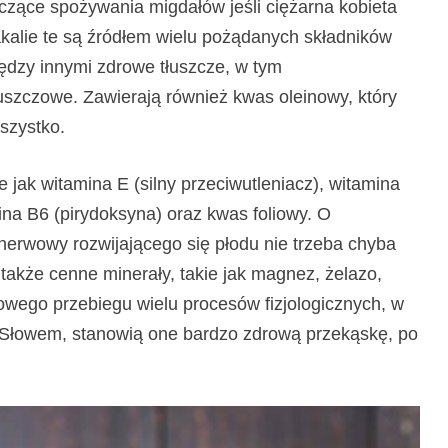
yczące spożywania migdałów jeśli ciężarna kobieta
akalie te są źródłem wielu pożądanych składników
dzy innymi zdrowe tłuszcze, w tym
uszczowe. Zawierają również kwas oleinowy, który
szystko.
jak witamina E (silny przeciwutleniacz), witamina
ina B6 (pirydoksyna) oraz kwas foliowy. O
nerwowy rozwijającego się płodu nie trzeba chyba
akże cenne minerały, takie jak magnez, żelazo,
łowego przebiegu wielu procesów fizjologicznych, w
wi. Słowem, stanowią one bardzo zdrową przekąskę, po