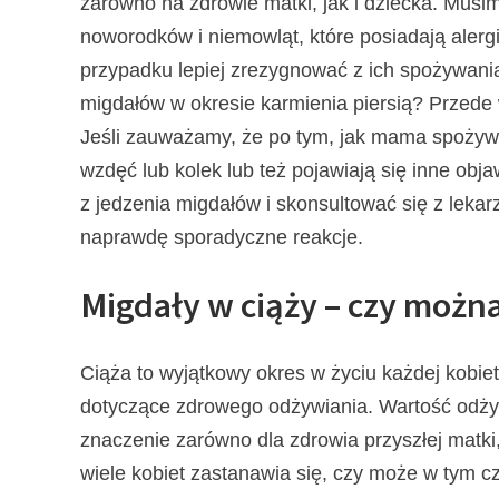
zarówno na zdrowie matki, jak i dziecka. Musi
noworodków i niemowląt, które posiadają alerg
przypadku lepiej zrezygnować z ich spożywani
migdałów w okresie karmienia piersią? Przede
Jeśli zauważamy, że po tym, jak mama spożyw
wzdęć lub kolek lub też pojawiają się inne ob
z jedzenia migdałów i skonsultować się z leka
naprawdę sporadyczne reakcje.
Migdały w ciąży – czy można
Ciąża to wyjątkowy okres w życiu każdej kobiet
dotyczące zdrowego odżywiania. Wartość od
znaczenie zarówno dla zdrowia przyszłej matki,
wiele kobiet zastanawia się, czy może w tym c