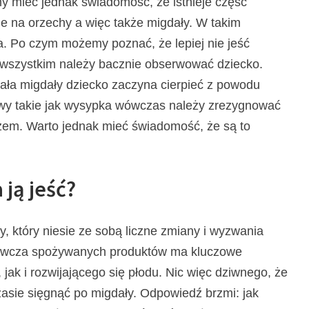
my mieć jednak świadomość, że istnieje część
ie na orzechy a więc także migdały. W takim
a. Po czym możemy poznać, że lepiej nie jeść
 wszystkim należy bacznie obserwować dziecko.
ała migdały dziecko zaczyna cierpieć z powodu
jawy takie jak wysypka wówczas należy zrezygnować
rzem. Warto jednak mieć świadomość, że są to
 ją jeść?
y, który niesie ze sobą liczne zmiany i wyzwania
żywcza spożywanych produktów ma kluczowe
 jak i rozwijającego się płodu. Nic więc dziwnego, że
zasie sięgnąć po migdały. Odpowiedź brzmi: jak