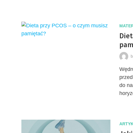
MATER
Diet
pam
Wędru
przed
do na
horyz
ARTY