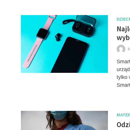
DZIEC
Najl
wyb
Smart
urząd
tylko
Smart
MATER
Odz