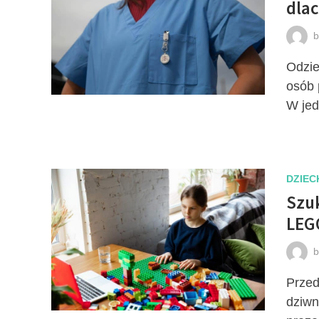
dlac
Odzie
osób 
W jed
DZIEC
Szu
LEG
Przed
dziwn