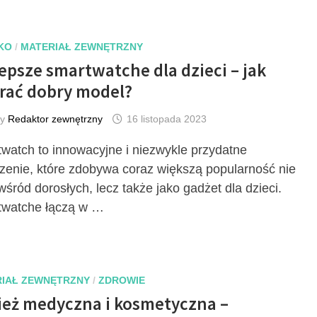
KO
/
MATERIAŁ ZEWNĘTRZNY
epsze smartwatche dla dzieci – jak
rać dobry model?
by
Redaktor zewnętrzny
16 listopada 2023
watch to innowacyjne i niezwykle przydatne
zenie, które zdobywa coraz większą popularność nie
 wśród dorosłych, lecz także jako gadżet dla dzieci.
watche łączą w …
IAŁ ZEWNĘTRZNY
/
ZDROWIE
ież medyczna i kosmetyczna –