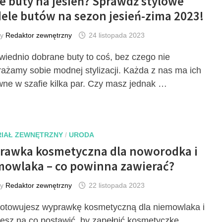
e buty na jesień? Sprawdź stylowe
ele butów na sezon jesień-zima 2023!
by
Redaktor zewnętrzny
24 listopada 2023
iednio dobrane buty to coś, bez czego nie
ażamy sobie modnej stylizacji. Każda z nas ma ich
ne w szafie kilka par. Czy masz jednak …
IAŁ ZEWNĘTRZNY
/
URODA
rawka kosmetyczna dla noworodka i
mowlaka – co powinna zawierać?
by
Redaktor zewnętrzny
22 listopada 2023
otowujesz wyprawkę kosmetyczną dla niemowlaka i
iesz na co postawić, by zapełnić kosmetyczkę