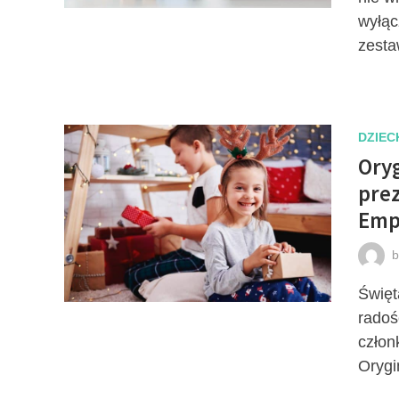
wyłąc
zesta
DZIEC
Ory
prez
Emp
Święt
radoś
człon
Orygi