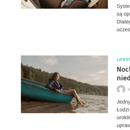
Syste
są op
Dlate
uczes
LIFES
Noc
nied
Jedny
Łodzi
urokli
upraw