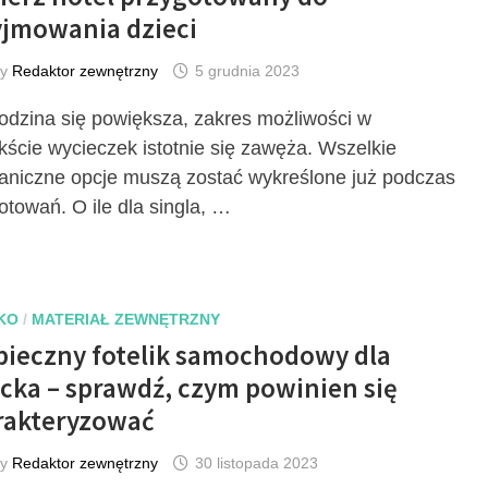
yjmowania dzieci
by
Redaktor zewnętrzny
5 grudnia 2023
odzina się powiększa, zakres możliwości w
kście wycieczek istotnie się zawęża. Wszelkie
aniczne opcje muszą zostać wykreślone już podczas
otowań. O ile dla singla, …
KO
/
MATERIAŁ ZEWNĘTRZNY
pieczny fotelik samochodowy dla
cka – sprawdź, czym powinien się
rakteryzować
by
Redaktor zewnętrzny
30 listopada 2023