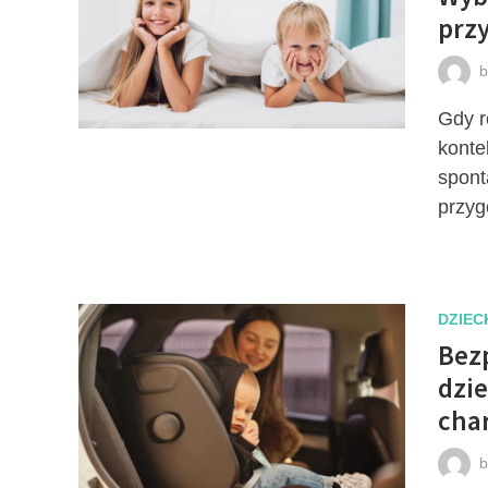
prz
Gdy r
konte
spont
przyg
DZIEC
Bez
dzie
cha