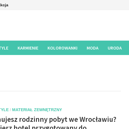
kcja
TYLE
KARMIENIE
KOLOROWANKI
MODA
URODA
TYLE
/
MATERIAŁ ZEWNĘTRZNY
nujesz rodzinny pobyt we Wrocławiu?
ierz hotel przygotowany do