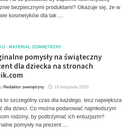
znie bezpiecznymi produktami? Okazuje się, że w
wie kosmetyków dla tak …
KO
/
MATERIAŁ ZEWNĘTRZNY
ginalne pomysły na świąteczny
ent dla dziecka na stronach
ik.com
by
Redaktor zewnętrzny
18 listopada 2023
a to szczególny czas dla każdego, lecz największa
ć dla dzieci. Co można podarować najmłodszym
kom rodziny, by podtrzymać ich entuzjazm?
nalne pomysły na prezent …