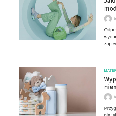
Jaki
mod
Odpow
wyobr
zapew
MATER
Wyp
nie
Przyg
nie w