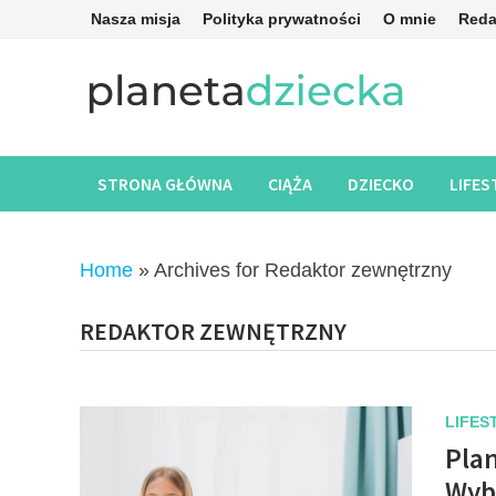
Skip
Nasza misja
Polityka prywatności
O mnie
Reda
to
content
STRONA GŁÓWNA
CIĄŻA
DZIECKO
LIFES
Home
»
Archives for Redaktor zewnętrzny
REDAKTOR ZEWNĘTRZNY
LIFES
Pla
Wyb