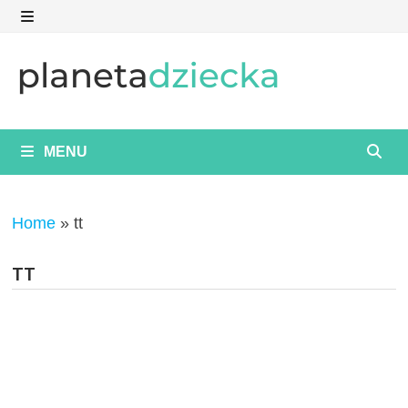
Skip
to
MENU
content
MENU
Home
»
tt
TT