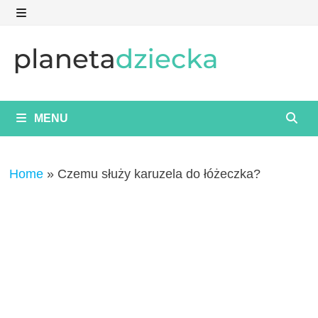
Skip
to
MENU
content
MENU
Home
»
Czemu służy karuzela do łóżeczka?