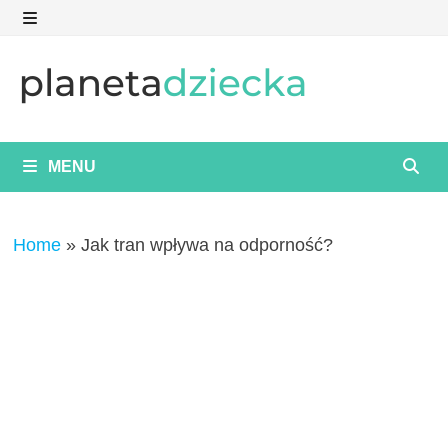
Skip
to
MENU
content
MENU
Home
»
Jak tran wpływa na odporność?