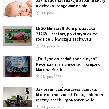
Jak rozpoznać reakcje zapalne skóry
u dziecka i reagować na nie
30 lipca 2026
LEGO Minecraft Dom prosiaczka
21268 – zestaw, po którym dzieci i
rodzice… kwiczą z zachwytu!
29 lipca 2026
„Drużyna do zadań specjalnych”.
Recenzja gry z uniwersum książek
Marcina Mortki!
28 lipca 2026
Jak przemycić warzywa dziecku,
które ich nie znosi? Testuję blender
ręczny Bosch ErgoMaster Serie 8
28 lipca 2026