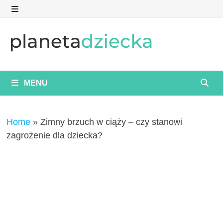
Skip
to
MENU
content
MENU
Home
»
Zimny brzuch w ciąży – czy stanowi
zagrożenie dla dziecka?