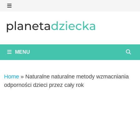
Skip
to
MENU
content
MENU
Home
»
Naturalne naturalne metody wzmacniania
odporności dzieci przez cały rok