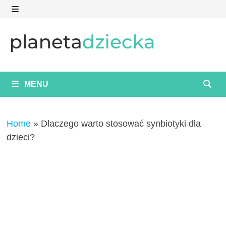
Skip
to
MENU
content
MENU
Home
»
Dlaczego warto stosować synbiotyki dla
dzieci?