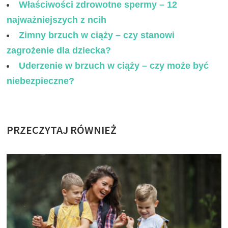
Właściwości zdrowotne spermy – 12
najważniejszych z ncih
Zimny brzuch w ciąży – czy stanowi
zagrożenie dla dziecka?
Uderzenie w brzuch w ciąży – czy może być
niebezpieczne?
PRZECZYTAJ RÓWNIEŻ