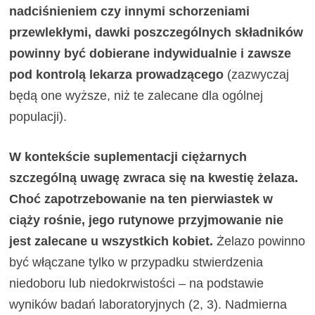
nadciśnieniem czy innymi schorzeniami
przewlekłymi, dawki poszczeg
ó
lnych składnik
ó
w
powinny być dobierane indywidualnie i zawsze
pod kontrolą lekarza prowadzącego
(zazwyczaj
będą one wyższe, niż te zalecane dla ogólnej
populacji).
W kontekście suplementacji ciężarnych
szczeg
ó
lną uwagę zwraca się na kwestię żelaza.
Choć zapotrzebowanie na ten pierwiastek w
ciąży rośnie, jego rutynowe przyjmowanie nie
jest zalecane u wszystkich kobiet.
Żelazo powinno
być włączane tylko w przypadku stwierdzenia
niedoboru lub niedokrwistości – na podstawie
wyników badań laboratoryjnych (2, 3). Nadmierna