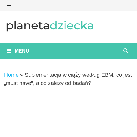
Skip
to
MENU
content
MENU
Home
»
Suplementacja w ciąży według EBM: co jest
„must have”, a co zależy od badań?