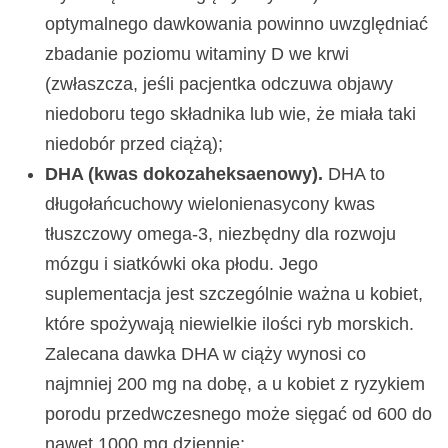
optymalnego dawkowania powinno uwzględniać
zbadanie poziomu witaminy D we krwi
(zwłaszcza, jeśli pacjentka odczuwa objawy
niedoboru tego składnika lub wie, że miała taki
niedobór przed ciążą);
DHA (kwas dokozaheksaenowy).
DHA to
długołańcuchowy wielonienasycony kwas
tłuszczowy omega-3, niezbędny dla rozwoju
mózgu i siatkówki oka płodu. Jego
suplementacja jest szczególnie ważna u kobiet,
które spożywają niewielkie ilości ryb morskich.
Zalecana dawka DHA w ciąży wynosi co
najmniej 200 mg na dobę, a u kobiet z ryzykiem
porodu przedwczesnego może sięgać od 600 do
nawet 1000 mg dziennie;