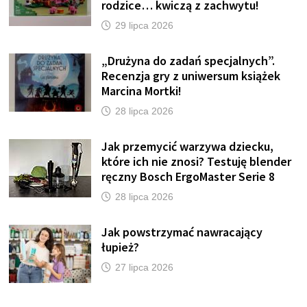
rodzice… kwiczą z zachwytu!
29 lipca 2026
„Drużyna do zadań specjalnych”.
Recenzja gry z uniwersum książek
Marcina Mortki!
28 lipca 2026
Jak przemycić warzywa dziecku,
które ich nie znosi? Testuję blender
ręczny Bosch ErgoMaster Serie 8
28 lipca 2026
Jak powstrzymać nawracający
łupież?
27 lipca 2026