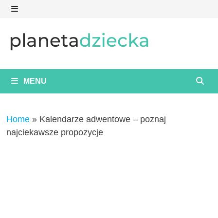
Skip
to
MENU
content
MENU
Home
»
Kalendarze adwentowe – poznaj
najciekawsze propozycje