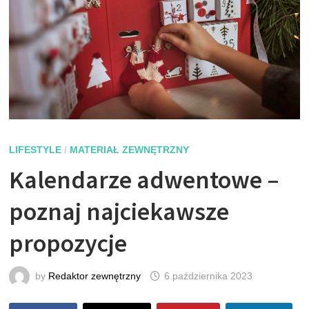
LIFESTYLE
/
MATERIAŁ ZEWNĘTRZNY
Kalendarze adwentowe –
poznaj najciekawsze
propozycje
by
Redaktor zewnętrzny
6 października 2023