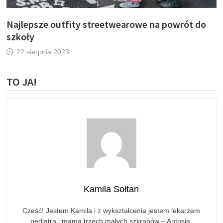
Najlepsze outfity streetwearowe na powrót do
szkoły
22 sierpnia 2023
TO JA!
Kamila Sołtan
Cześć! Jestem Kamila i z wykształcenia jestem lekarzem
pediatrą i mamą trzech małych szkrabów – Antosia,