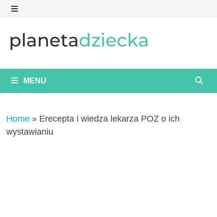
Skip
to
MENU
content
MENU
Home
»
Erecepta i wiedza lekarza POZ o ich
wystawianiu