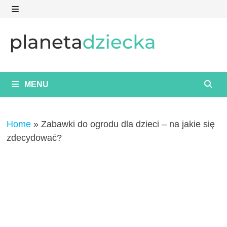
Skip
to
MENU
content
MENU
Home
»
Zabawki do ogrodu dla dzieci – na jakie się
zdecydować?