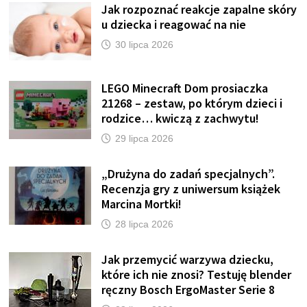
Jak rozpoznać reakcje zapalne skóry
u dziecka i reagować na nie
30 lipca 2026
LEGO Minecraft Dom prosiaczka
21268 – zestaw, po którym dzieci i
rodzice… kwiczą z zachwytu!
29 lipca 2026
„Drużyna do zadań specjalnych”.
Recenzja gry z uniwersum książek
Marcina Mortki!
28 lipca 2026
Jak przemycić warzywa dziecku,
które ich nie znosi? Testuję blender
ręczny Bosch ErgoMaster Serie 8