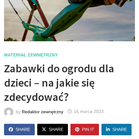
MATERIAŁ ZEWNĘTRZNY
Zabawki do ogrodu dla
dzieci – na jakie się
zdecydować?
by
Redaktor zewnętrzny
16 marca 2023
SHARE
SHARE
PIN IT
SHARE