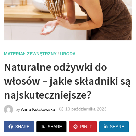
MATERIAŁ ZEWNĘTRZNY
/
URODA
Naturalne odżywki do
włosów – jakie składniki są
najskuteczniejsze?
by
Anna Kołakowska
10 października 2023
SHARE
SHARE
PIN IT
SHARE