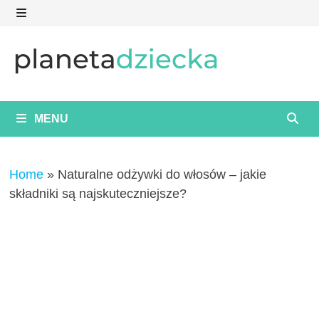
Skip
to
MENU
content
MENU
Home
»
Naturalne odżywki do włosów – jakie
składniki są najskuteczniejsze?