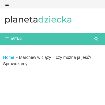
Skip
to
MENU
content
MENU
Home
»
Marchew w ciąży – czy można ją jeść?
Sprawdzamy!