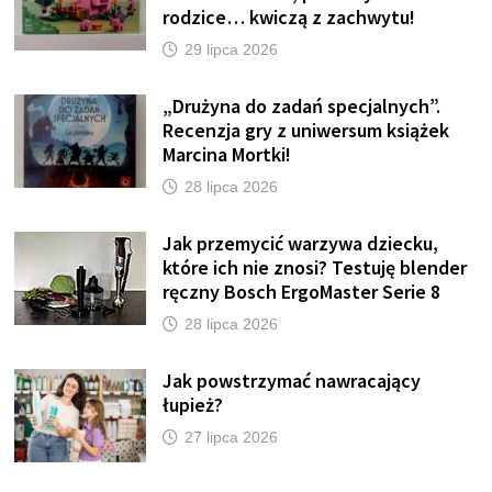
rodzice… kwiczą z zachwytu!
29 lipca 2026
„Drużyna do zadań specjalnych”.
Recenzja gry z uniwersum książek
Marcina Mortki!
28 lipca 2026
Jak przemycić warzywa dziecku,
które ich nie znosi? Testuję blender
ręczny Bosch ErgoMaster Serie 8
28 lipca 2026
Jak powstrzymać nawracający
łupież?
27 lipca 2026