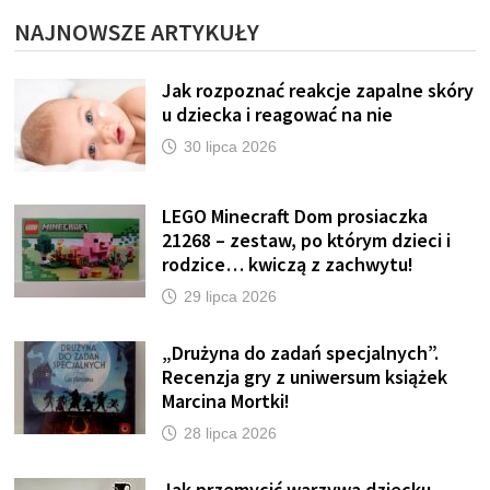
NAJNOWSZE ARTYKUŁY
Jak rozpoznać reakcje zapalne skóry
u dziecka i reagować na nie
30 lipca 2026
LEGO Minecraft Dom prosiaczka
21268 – zestaw, po którym dzieci i
rodzice… kwiczą z zachwytu!
29 lipca 2026
„Drużyna do zadań specjalnych”.
Recenzja gry z uniwersum książek
Marcina Mortki!
28 lipca 2026
Jak przemycić warzywa dziecku,