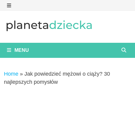
Skip
to
MENU
content
MENU
Home
»
Jak powiedzieć mężowi o ciąży? 30
najlepszych pomysłów