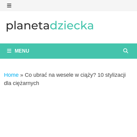
Skip
to
MENU
content
MENU
Home
»
Co ubrać na wesele w ciąży? 10 stylizacji
dla ciężarnych